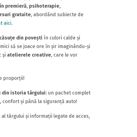
în premieră
,
psihoterapie,
rsuri gratuite
, abordând subiecte de
t aici
.
 căsuţe din poveşti
în culori calde şi
mici să se joace ore în şir imaginându-şi
c şi
atelierele creative
, care le vor
 proporții!
din istoria târgului:
un pachet complet
 confort și până la siguranță auto!
l târgului și informații legate de acces,