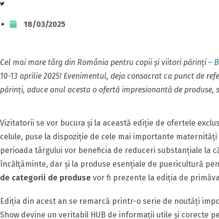
18/03/2025
Cel mai mare târg din România pentru copii și viitori părinți –
B
10-13 aprilie 2025! Evenimentul, deja consacrat ca punct de referi
părinți, aduce anul acesta o ofertă impresionantă de produse, serv
Vizitatorii se vor bucura şi la această ediţie de ofertele excl
celule, puse la dispoziție de cele mai importante maternități ș
perioada târgului vor beneficia de reduceri substanțiale la 
încălțăminte, dar și la produse esențiale de puericultură pen
de categorii de produse
vor fi prezente la ediţia de primăv
Ediția din acest an se remarcă printr-o serie de noutăți impo
Show devine un veritabil HUB de informații utile și corecte pent