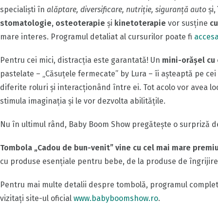
specialiști în
alăptare, diversificare, nutriție, siguranță auto
şi,
stomatologie, osteoterapie
și
kinetoterapie
vor susține
cu
mare interes. Programul detaliat al cursurilor poate fi
accesa
Pentru cei mici, distracția este garantată! Un
mini-orăşel cu
pastelate – „Căsuțele fermecate” by Lura – îi aşteaptă pe cei 
diferite roluri şi interacţionând între ei. Tot acolo vor avea lo
stimula imaginația și le vor dezvolta abilitățile.
Nu în ultimul rând, Baby Boom Show pregătește o surpriză de
Tombola „Cadou de bun-venit” vine cu cel mai mare premiu 
cu produse esențiale pentru bebe, de la produse de îngrijire,
Pentru mai multe detalii despre tombolă, programul complet a
vizitați site-ul oficial
www.babyboomshow.ro
.