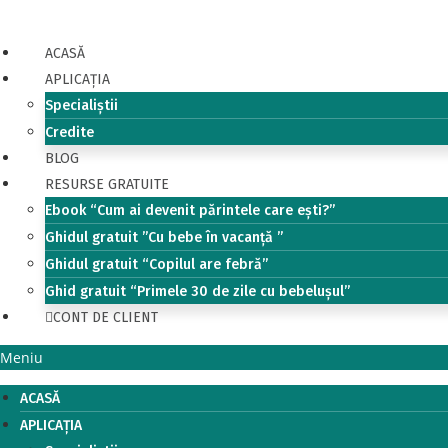
Skip
to
ACASĂ
content
APLICAȚIA
Specialiștii
Credite
BLOG
RESURSE GRATUITE
Ebook “Cum ai devenit părintele care ești?”
Ghidul gratuit ”Cu bebe în vacanță ”
Ghidul gratuit “Copilul are febră”
Ghid gratuit “Primele 30 de zile cu bebelușul”
CONT DE CLIENT
Meniu
ACASĂ
APLICAȚIA