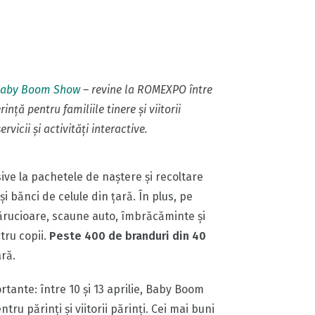
aby Boom Show
– revine la ROMEXPO între
nță pentru familiile tinere și viitorii
icii și activități interactive.
usive la pachetele de naștere și recoltare
i bănci de celule din țară. În plus, pe
cărucioare, scaune auto, îmbrăcăminte și
tru copii.
Peste 400 de branduri din 40
ară.
rtante: între 10 şi 13 aprilie, Baby Boom
ru părinți și viitorii părinți. Cei mai buni