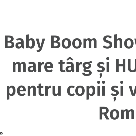
Baby Boom Show
mare târg şi H
pentru copii și v
Rom