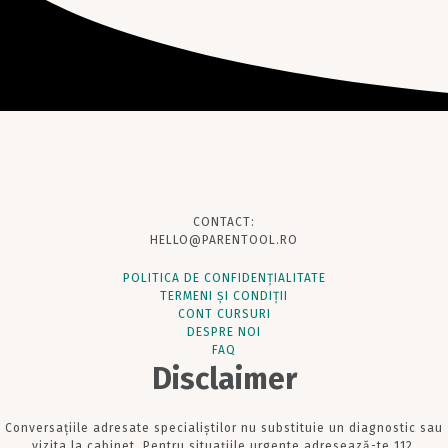
CONTACT:
HELLO@PARENTOOL.RO
POLITICA DE CONFIDENȚIALITATE
TERMENI ȘI CONDIȚII
CONT CURSURI
DESPRE NOI
FAQ
Disclaimer
Conversațiile adresate specialiștilor nu substituie un diagnostic sau
vizita la cabinet. Pentru situațiile urgente adresează-te 112.