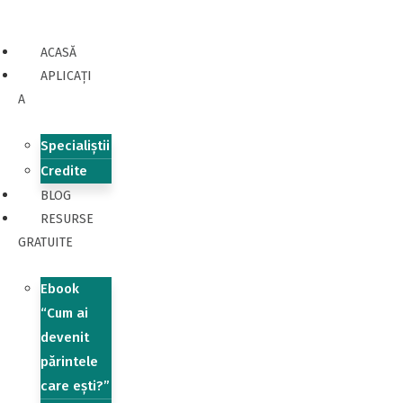
ACASĂ
APLICAȚI
A
Specialiștii
Credite
BLOG
RESURSE
GRATUITE
Ebook
“Cum ai
devenit
părintele
care ești?”