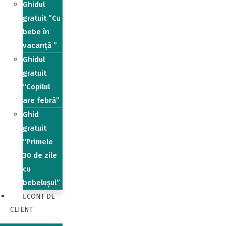
Ghidul
gratuit ”Cu
bebe în
vacanță ”
Ghidul
gratuit
“Copilul
are febră”
Ghid
gratuit
“Primele
30 de zile
cu
bebelușul”
CONT DE
CLIENT