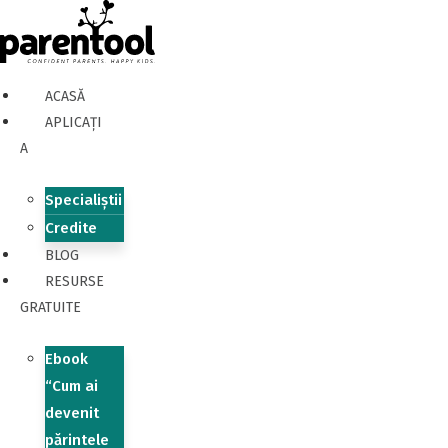
ACASĂ
APLICAȚI
A
Specialiștii
Credite
BLOG
RESURSE
GRATUITE
Ebook
“Cum ai
devenit
părintele