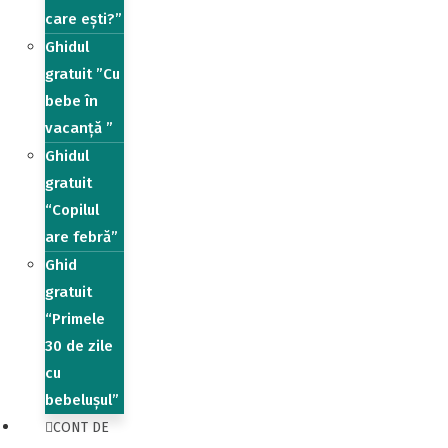
care ești?”
Ghidul
gratuit ”Cu
bebe în
vacanță ”
Ghidul
gratuit
“Copilul
are febră”
Ghid
gratuit
“Primele
30 de zile
cu
bebelușul”
CONT DE